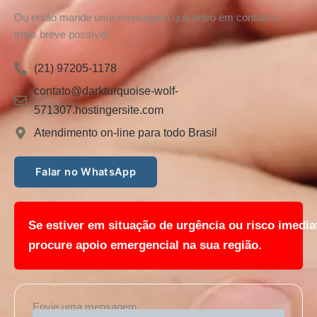
Ou então mande uma mensagem que entro em contato o
mais breve possível.
(21) 97205-1178
contato@darkturquoise-wolf-
571307.hostingersite.com
Atendimento on-line para todo Brasil
Falar no WhatsApp
Se estiver em situação de urgência ou risco imedia
procure apoio emergencial na sua região.
Envie uma mensagem